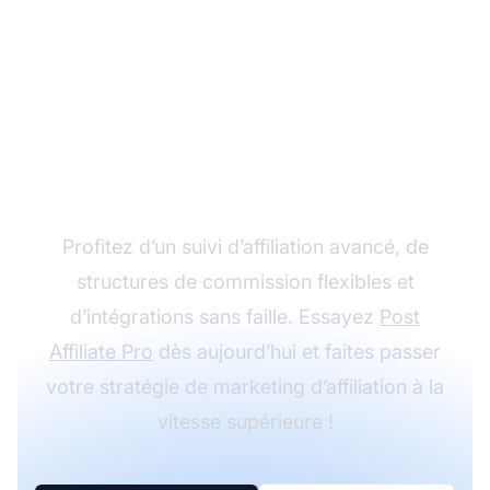
Développez votre
programme d'affiliation
avec Post Affiliate Pro
Profitez d’un suivi d’affiliation avancé, de
structures de commission flexibles et
d’intégrations sans faille. Essayez
Post
Affiliate Pro
dès aujourd’hui et faites passer
votre stratégie de marketing d’affiliation à la
vitesse supérieure !