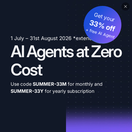
Get your
33% off
+ free AI Agent
1 July – 31st August 2026 *extended
AI Agents at Zero
Cost
Use code
SUMMER-33M
for monthly and
SUMMER-33Y
for yearly subscription