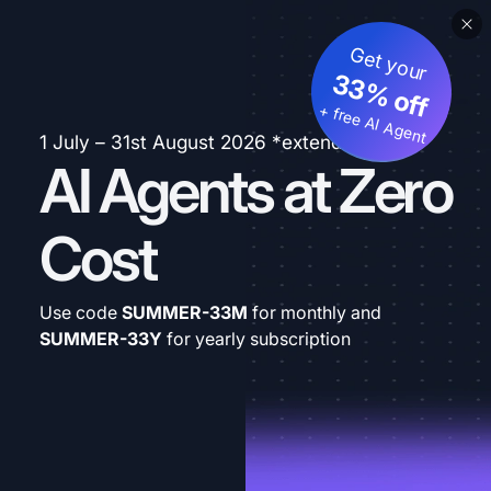
Get your
33% off
+ free AI Agent
1 July – 31st August 2026 *extended
AI Agents at Zero
Cost
Use code
SUMMER-33M
for monthly and
SUMMER-33Y
for yearly subscription