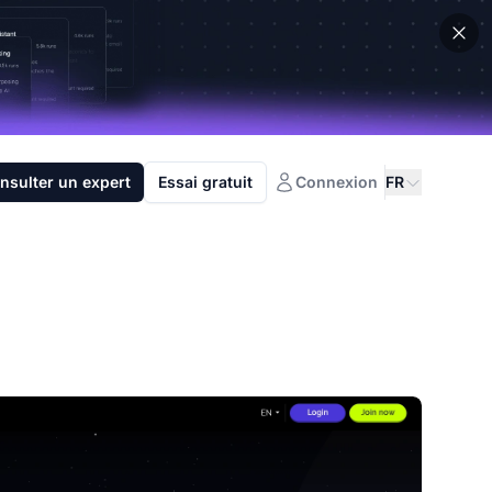
nsulter un expert
Essai gratuit
Connexion
FR