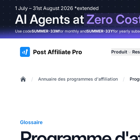
1 July – 31st August 2026 *extended
AI Agents at
Zero Cos
Use code
SUMMER-33M
for monthly and
SUMMER-33Y
for yearly subs
:site.title
Produit
Res
/
/
Annuaire des programmes d'affiliation
Prog
Home
Glossaire
Programme d'aff