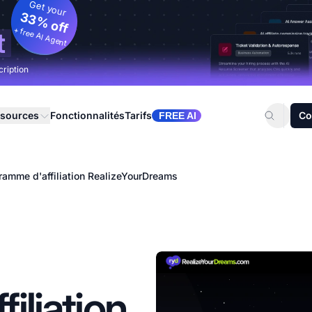
Get your
33% off
+ free AI Agent
t
cription
sources
Fonctionnalités
Tarifs
Co
FREE AI
ramme d'affiliation RealizeYourDreams
iliation