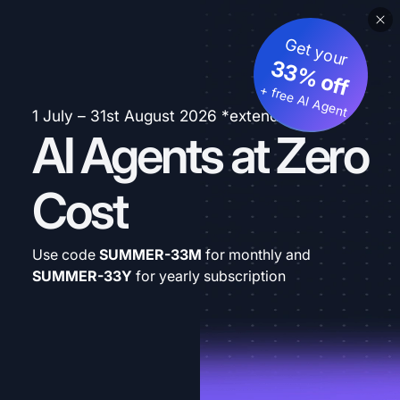
Get your
33% off
+ free AI Agent
1 July – 31st August 2026 *extended
AI Agents at Zero
Cost
Use code
SUMMER-33M
for monthly and
SUMMER-33Y
for yearly subscription