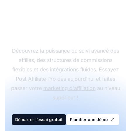
Développez votre
programme d'affiliation
avec Post Affiliate Pro
Découvrez la puissance du suivi avancé des
affiliés, des structures de commissions
flexibles et des intégrations fluides. Essayez
Post Affiliate Pro
dès aujourd'hui et faites
passer votre
marketing d'affiliation
au niveau
supérieur !
Démarrer l’essai gratuit
Planifier une démo