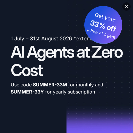
Get your
33% off
+ free AI Agent
1 July – 31st August 2026 *extended
AI Agents at Zero
Cost
Use code
SUMMER-33M
for monthly and
SUMMER-33Y
for yearly subscription