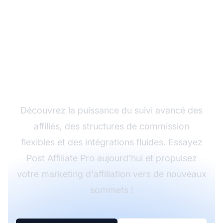
Développez votre
programme d'affiliation
avec Post Affiliate Pro
Découvrez la puissance du suivi avancé des
affiliés, des structures de commission
flexibles et des intégrations fluides. Essayez
Post Affiliate Pro
aujourd'hui et propulsez
votre
marketing d'affiliation
vers de nouveaux
sommets !