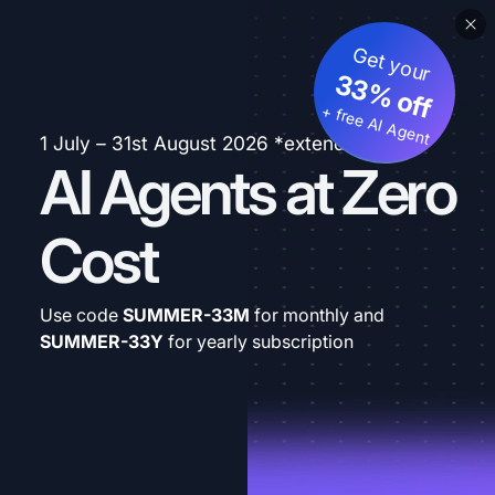
Get your
33% off
+ free AI Agent
1 July – 31st August 2026 *extended
AI Agents at Zero
Cost
Use code
SUMMER-33M
for monthly and
SUMMER-33Y
for yearly subscription