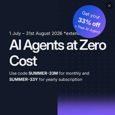
Get your
33% off
+ free AI Agent
1 July – 31st August 2026 *extended
AI Agents at Zero
Cost
Use code
SUMMER-33M
for monthly and
SUMMER-33Y
for yearly subscription