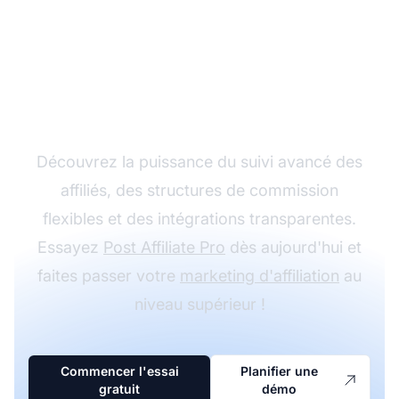
Développez votre
programme d'affiliation
avec Post Affiliate Pro
Découvrez la puissance du suivi avancé des
affiliés, des structures de commission
flexibles et des intégrations transparentes.
Essayez
Post Affiliate Pro
dès aujourd'hui et
faites passer votre
marketing d'affiliation
au
niveau supérieur !
Commencer l'essai
Planifier une
gratuit
démo