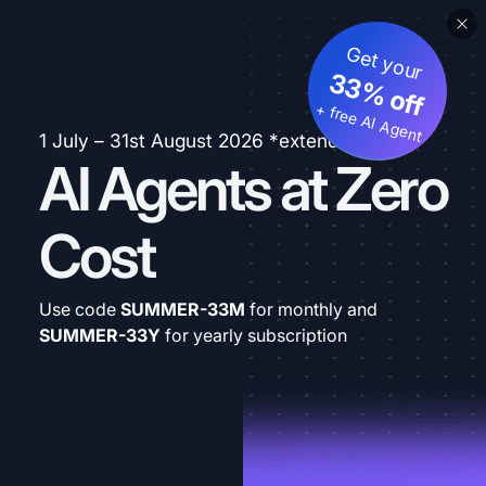
Get your
33% off
+ free AI Agent
1 July – 31st August 2026 *extended
AI Agents at Zero
Cost
Use code
SUMMER-33M
for monthly and
SUMMER-33Y
for yearly subscription