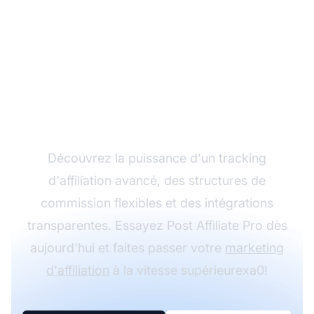
Développez votre
programme d'affiliation
avec Post Affiliate Pro
Découvrez la puissance d'un tracking
d'affiliation avancé, des structures de
commission flexibles et des intégrations
transparentes. Essayez Post Affiliate Pro dès
aujourd'hui et faites passer votre
marketing
d'affiliation
à la vitesse supérieurexa0!