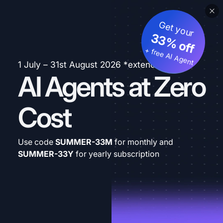
Get your
33% off
+ free AI Agent
1 July – 31st August 2026 *extended
AI Agents at Zero
Cost
Use code
SUMMER-33M
for monthly and
SUMMER-33Y
for yearly subscription