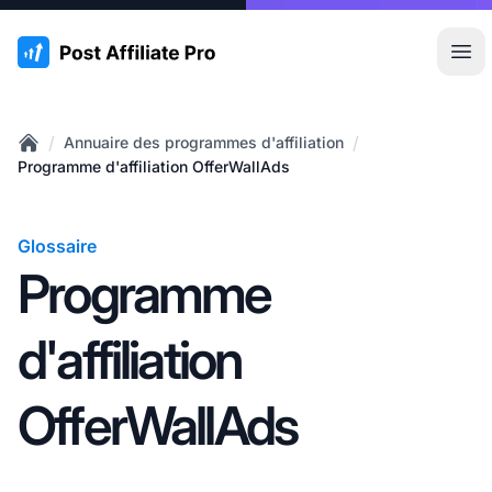
:site.title
Ouvr
/
/
Annuaire des programmes d'affiliation
Home
Programme d'affiliation OfferWallAds
Glossaire
Programme
d'affiliation
OfferWallAds