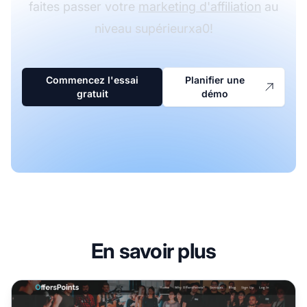
faites passer votre
marketing d'affiliation
au
niveau supérieurxa0!
Commencez l'essai
Planifier une
gratuit
démo
En savoir plus
Programme d'affiliation OffersPoints