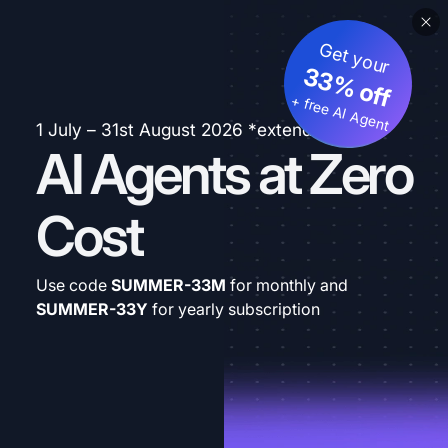
Get your
33% off
+ free AI Agent
1 July – 31st August 2026 *extended
AI Agents at Zero
Cost
Use code
SUMMER-33M
for monthly and
SUMMER-33Y
for yearly subscription