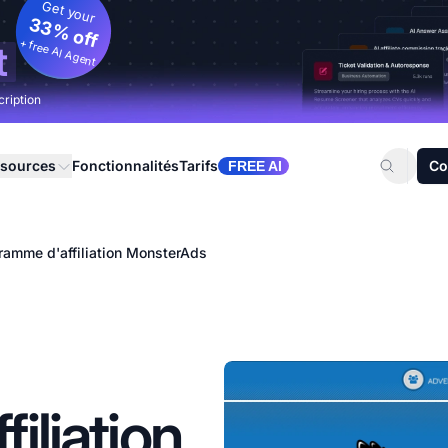
Get your
33% off
+ free AI Agent
t
cription
sources
Fonctionnalités
Tarifs
Co
FREE AI
ramme d'affiliation MonsterAds
iliation