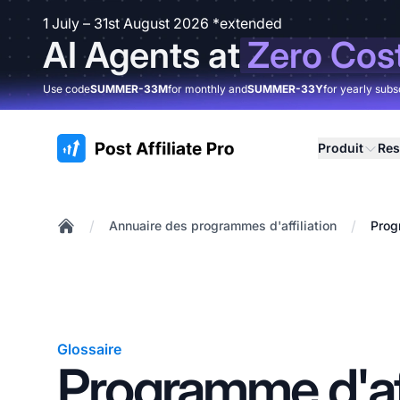
1 July – 31st August 2026 *extended
AI Agents at
Zero Cos
Use code
SUMMER-33M
for monthly and
SUMMER-33Y
for yearly subs
:site.title
Produit
Res
/
/
Annuaire des programmes d'affiliation
Prog
Home
Glossaire
Programme d'aff