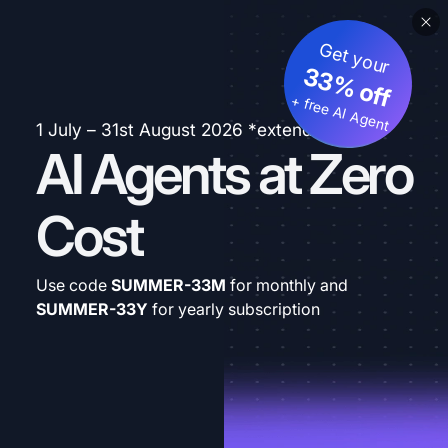
Get your
33% off
+ free AI Agent
1 July – 31st August 2026 *extended
AI Agents at Zero
Cost
Use code
SUMMER-33M
for monthly and
SUMMER-33Y
for yearly subscription