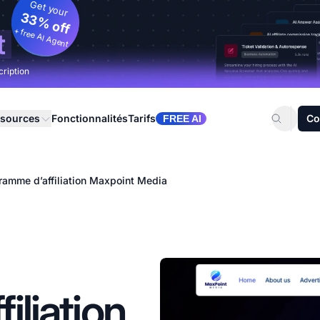
Get your
33% off
+ free AI Agent
t
cription
sources
Fonctionnalités
Tarifs
Co
FREE AI
ramme d’affiliation Maxpoint Media
iliation