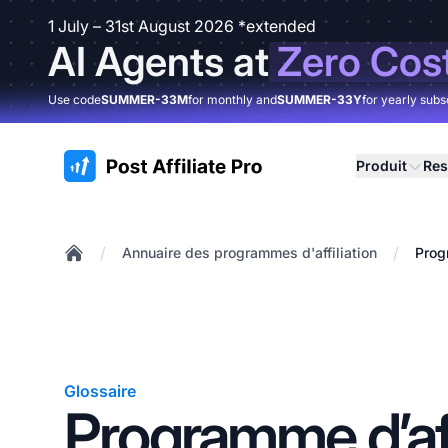
1 July – 31st August 2026 *extended
AI Agents at
Zero Cos
Use code
SUMMER-33M
for monthly and
SUMMER-33Y
for yearly subs
:site.title
Produit
Res
/
/
Annuaire des programmes d'affiliation
Prog
Home
Glossaire
Programme d’aff