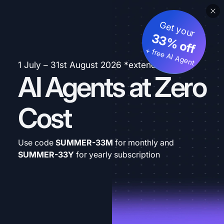
Get your
33% off
+ free AI Agent
1 July – 31st August 2026 *extended
AI Agents at Zero
Cost
Use code
SUMMER-33M
for monthly and
SUMMER-33Y
for yearly subscription