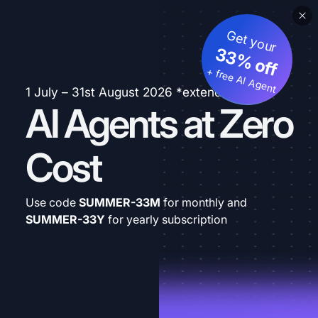
Get your
33% off
+ free AI Agent
1 July – 31st August 2026 *extended
AI Agents at Zero
Cost
Use code
SUMMER-33M
for monthly and
SUMMER-33Y
for yearly subscription