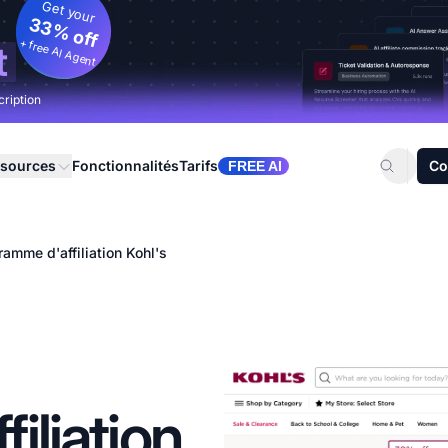
Get your
33% off
+ free AI Agent
t
cription
sources
Fonctionnalités
Tarifs
Co
FREE AI
ramme d'affiliation Kohl's
iliation