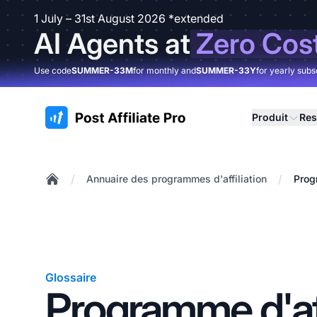
1 July – 31st August 2026 *extended
AI Agents at
Zero Cos
Use code
SUMMER-33M
for monthly and
SUMMER-33Y
for yearly subs
:site.title
Produit
Res
/
/
Annuaire des programmes d'affiliation
Prog
Home
Glossaire
Programme d'aff