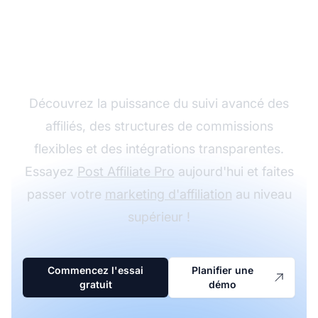
Développez votre
programme d'affiliation
avec Post Affiliate Pro
Découvrez la puissance du suivi avancé des
affiliés, des structures de commissions
flexibles et des intégrations transparentes.
Essayez
Post Affiliate Pro
aujourd'hui et faites
passer votre
marketing d'affiliation
au niveau
supérieur !
Commencez l'essai
Planifier une
gratuit
démo