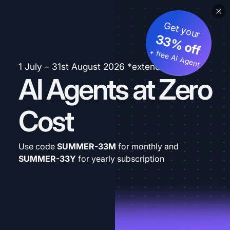
Get your
33% off
+ free AI Agent
1 July – 31st August 2026 *extended
AI Agents at Zero
Cost
Use code
SUMMER-33M
for monthly and
SUMMER-33Y
for yearly subscription