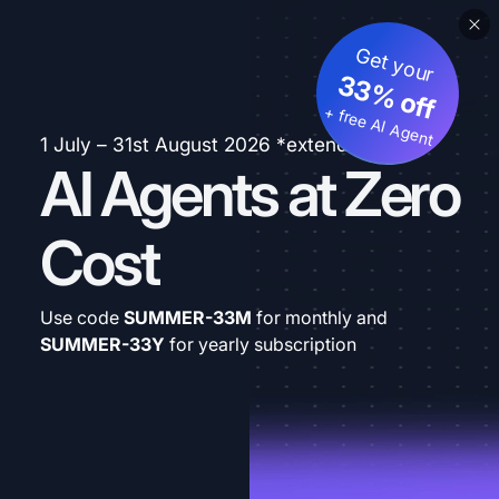
Get your
33% off
+ free AI Agent
1 July – 31st August 2026 *extended
AI Agents at Zero
Cost
Use code
SUMMER-33M
for monthly and
SUMMER-33Y
for yearly subscription