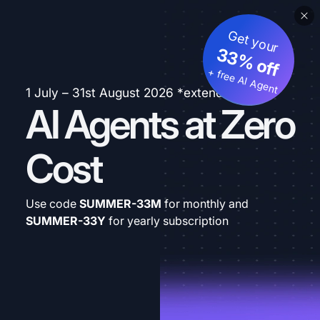
Get your
33% off
+ free AI Agent
1 July – 31st August 2026 *extended
AI Agents at Zero
Cost
Use code
SUMMER-33M
for monthly and
SUMMER-33Y
for yearly subscription