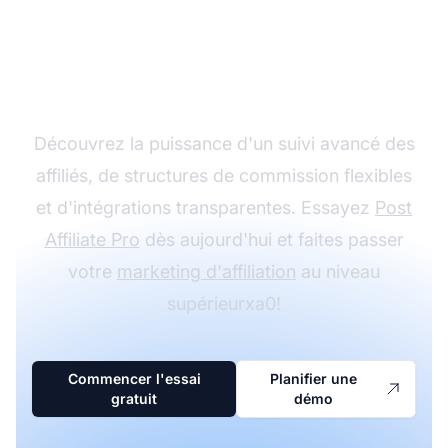
Développez votre
programme d'affiliation
avec Post Affiliate Pro
Découvrez la puissance d'un suivi avancé des
affiliés, de structures de commission flexibles
et d'intégrations transparentes. Essayez
Post
Affiliate Pro
dès aujourd'hui et faites passer
votre
marketing d'affiliation
au niveau
supérieurxa0!
Commencer l'essai
Planifier une
gratuit
démo