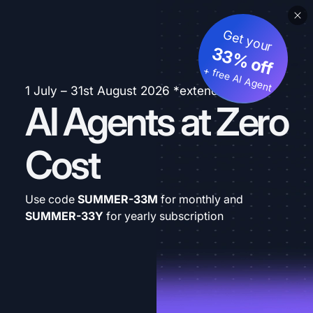
Get your
33% off
+ free AI Agent
1 July – 31st August 2026 *extended
AI Agents at Zero
Cost
Use code
SUMMER-33M
for monthly and
SUMMER-33Y
for yearly subscription