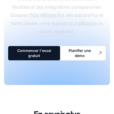
flexibles et des intégrations transparentes.
Essayez
Post Affiliate Pro
dès aujourd'hui et
faites passer votre
marketing d'affiliation
au
niveau supérieur.
Commencer l'essai
Planifier une
gratuit
démo
En savoir plus