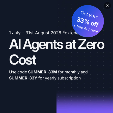
Get your
33% off
+ free AI Agent
1 July – 31st August 2026 *extended
AI Agents at Zero
Cost
Use code
SUMMER-33M
for monthly and
SUMMER-33Y
for yearly subscription