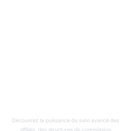
Développez votre
programme d'affiliation
avec Post Affiliate Pro
Découvrez la puissance du suivi avancé des
affiliés, des structures de commission