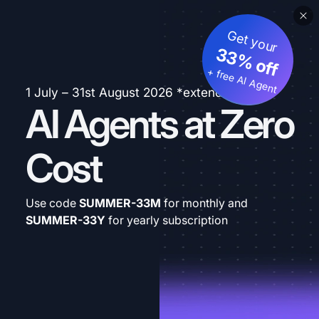
Get your
33% off
+ free AI Agent
1 July – 31st August 2026 *extended
AI Agents at Zero
Cost
Use code
SUMMER-33M
for monthly and
SUMMER-33Y
for yearly subscription