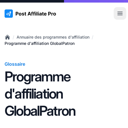
:site.title
Ouvr
/
/
Annuaire des programmes d'affiliation
Home
Programme d'affiliation GlobalPatron
Glossaire
Programme
d'affiliation
GlobalPatron