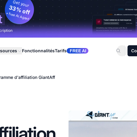
Get your
33% off
+ free AI Agent
t
cription
sources
Fonctionnalités
Tarifs
Co
FREE AI
ramme d'affiliation GiantAff
iliation