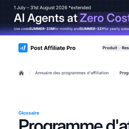
1 July – 31st August 2026 *extended
AI Agents at
Zero Cos
Use code
SUMMER-33M
for monthly and
SUMMER-33Y
for yearly subs
:site.title
Produit
Res
/
/
Annuaire des programmes d'affiliation
Prog
Home
Glossaire
Programme d'aff