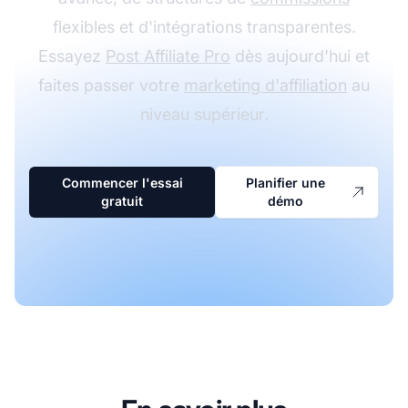
flexibles et d'intégrations transparentes.
Essayez
Post Affiliate Pro
dès aujourd'hui et
faites passer votre
marketing d'affiliation
au
niveau supérieur.
Commencer l'essai
Planifier une
gratuit
démo