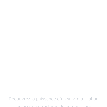
Développez votre
programme d'affiliation
avec Post Affiliate Pro
Découvrez la puissance d'un suivi d'affiliation
avancé, de structures de
commissions