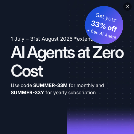
Get your
33% off
+ free AI Agent
1 July – 31st August 2026 *extended
AI Agents at Zero
Cost
Use code
SUMMER-33M
for monthly and
SUMMER-33Y
for yearly subscription