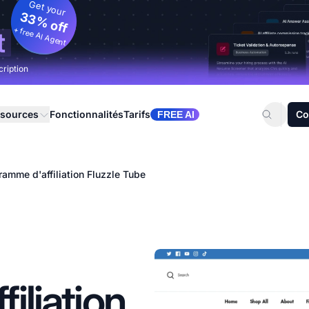
Get your
33% off
+ free AI Agent
t
cription
sources
Fonctionnalités
Tarifs
Co
FREE AI
ramme d'affiliation Fluzzle Tube
iliation