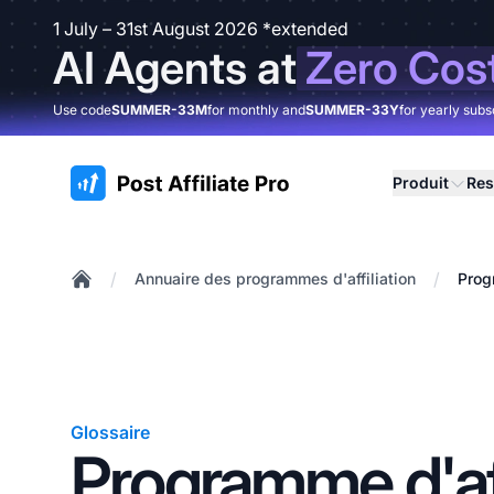
1 July – 31st August 2026 *extended
AI Agents at
Zero Cos
Use code
SUMMER-33M
for monthly and
SUMMER-33Y
for yearly subs
:site.title
Produit
Res
/
/
Annuaire des programmes d'affiliation
Prog
Home
Glossaire
Programme d'aff