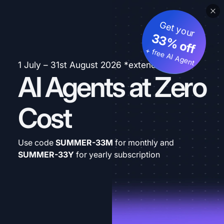
Get your
33% off
+ free AI Agent
1 July – 31st August 2026 *extended
AI Agents at Zero
Cost
Use code
SUMMER-33M
for monthly and
SUMMER-33Y
for yearly subscription