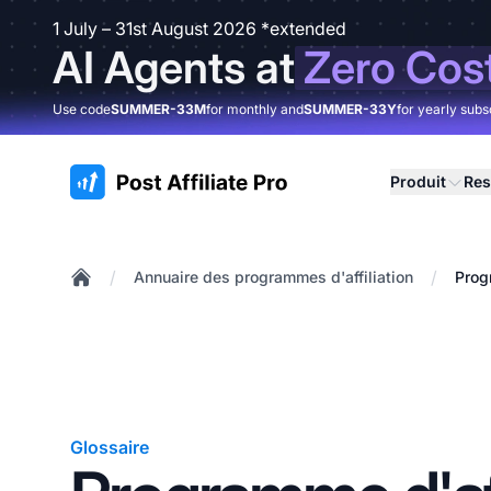
1 July – 31st August 2026 *extended
AI Agents at
Zero Cos
Use code
SUMMER-33M
for monthly and
SUMMER-33Y
for yearly subs
:site.title
Produit
Res
/
/
Annuaire des programmes d'affiliation
Prog
Home
Glossaire