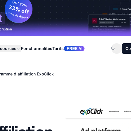
Get your
33% off
+ free AI Agent
t
cription
sources
Fonctionnalités
Tarifs
Co
FREE AI
ramme d'affiliation ExoClick