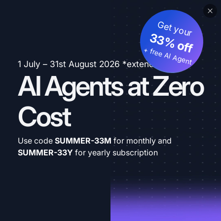
Get your
33% off
+ free AI Agent
1 July – 31st August 2026 *extended
AI Agents at Zero
Cost
Use code
SUMMER-33M
for monthly and
SUMMER-33Y
for yearly subscription