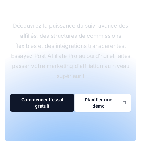
avec Post Affiliate Pro
Découvrez la puissance du suivi avancé des
affiliés, des structures de commissions
flexibles et des intégrations transparentes.
Essayez Post Affiliate Pro aujourd'hui et faites
passer votre marketing d'affiliation au niveau
supérieur !
Commencer l'essai
Planifier une
gratuit
démo