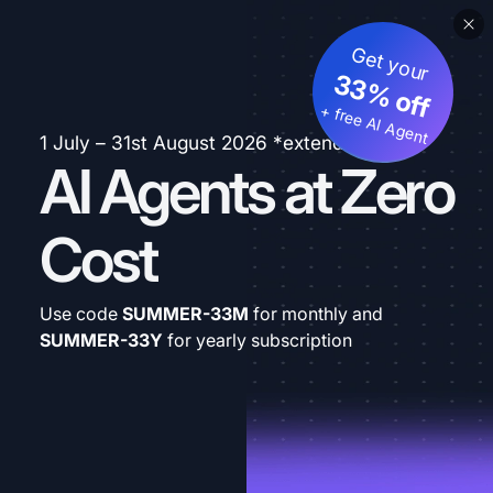
Get your
33% off
+ free AI Agent
1 July – 31st August 2026 *extended
AI Agents at Zero
Cost
Use code
SUMMER-33M
for monthly and
SUMMER-33Y
for yearly subscription