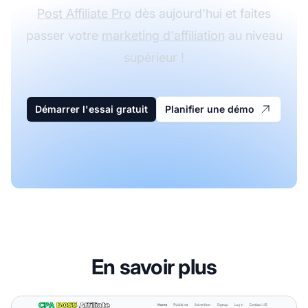
Post Affiliate Pro
dès aujourd'hui et faites
passer votre
marketing d'affiliation
au niveau
supérieur !
Démarrer l'essai gratuit
Planifier une démo
En savoir plus
Programme d'affiliation CPA Boss