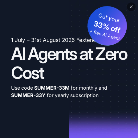
Get your
33% off
+ free AI Agent
1 July – 31st August 2026 *extended
AI Agents at Zero
Cost
Use code
SUMMER-33M
for monthly and
SUMMER-33Y
for yearly subscription