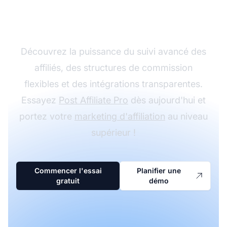
programme d'affiliation
avec Post Affiliate Pro
Découvrez la puissance du suivi avancé des
affiliés, des structures de commission
flexibles et des intégrations transparentes.
Essayez
Post Affiliate Pro
dès aujourd'hui et
portez votre
marketing d'affiliation
au niveau
supérieur !
Commencer l'essai
Planifier une
gratuit
démo