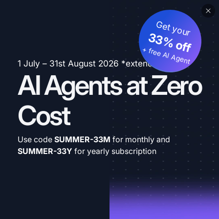
Get your
33% off
+ free AI Agent
1 July – 31st August 2026 *extended
AI Agents at Zero
Cost
Use code
SUMMER-33M
for monthly and
SUMMER-33Y
for yearly subscription