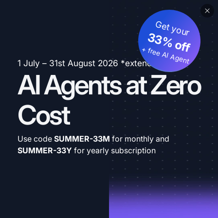
Get your
33% off
+ free AI Agent
1 July – 31st August 2026 *extended
AI Agents at Zero
Cost
Use code
SUMMER-33M
for monthly and
SUMMER-33Y
for yearly subscription