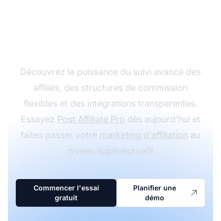
Développez votre
programme d'affiliation
avec Post Affiliate Pro
Découvrez la puissance du suivi avancé des
affiliés, des structures de commission
flexibles et des intégrations transparentes.
Essayez
Post Affiliate Pro
dès aujourd'hui et
faites passer votre
marketing d'affiliation
au
niveau supérieurxa0!
Commencer l'essai
Planifier une
gratuit
démo