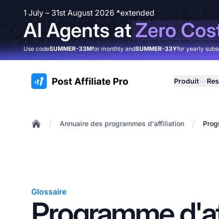
1 July – 31st August 2026 *extended
AI Agents at
Zero Cos
Use code
SUMMER-33M
for monthly and
SUMMER-33Y
for yearly subs
:site.title
Produit
Res
/
/
Annuaire des programmes d'affiliation
Prog
Home
Glossaire
Programme d'aff