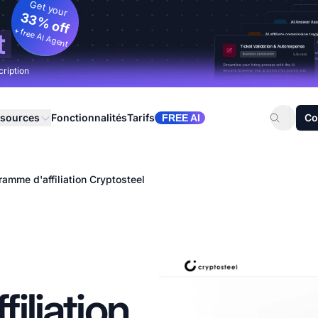
Get your
33% off
+ free AI Agent
t
cription
sources
Fonctionnalités
Tarifs
Co
FREE AI
ramme d'affiliation Cryptosteel
iliation