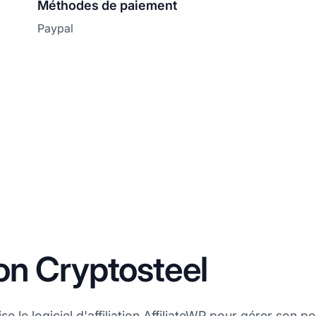
Méthodes de paiement
Paypal
tion Cryptosteel
e le logiciel d'affiliation AffiliateWP pour gérer son po