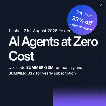
Get your
33% off
+ free AI Agent
1 July – 31st August 2026 *extended
AI Agents at Zero
Cost
Use code
SUMMER-33M
for monthly and
SUMMER-33Y
for yearly subscription