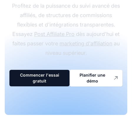
Profitez de la puissance du suivi avancé des
affiliés, de structures de commissions
flexibles et d'intégrations transparentes.
Essayez
Post Affiliate Pro
dès aujourd'hui et
faites passer votre
marketing d'affiliation
au
niveau supérieur.
Commencer l'essai
Planifier une
gratuit
démo