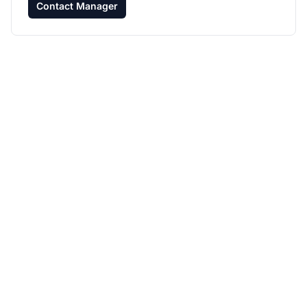
Contact Manager
Développez votre
programme d'affiliation
avec Post Affiliate Pro