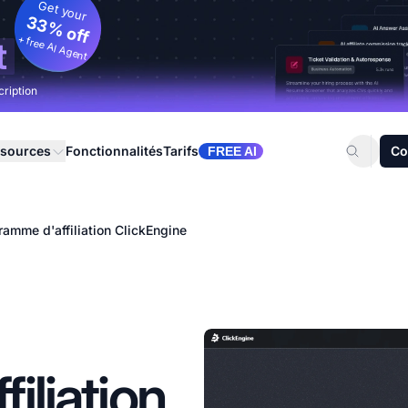
Get your
33% off
+ free AI Agent
t
cription
sources
Fonctionnalités
Tarifs
Co
FREE AI
ramme d'affiliation ClickEngine
iliation