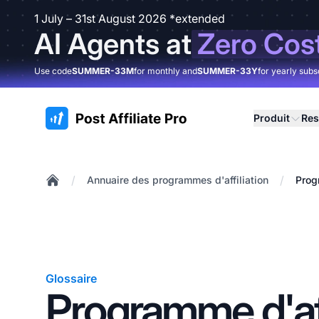
1 July – 31st August 2026 *extended
AI Agents at
Zero Cos
Use code
SUMMER-33M
for monthly and
SUMMER-33Y
for yearly subs
:site.title
Produit
Res
/
/
Annuaire des programmes d'affiliation
Prog
Home
Glossaire
Programme d'aff