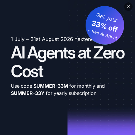
Get your
33% off
+ free AI Agent
1 July – 31st August 2026 *extended
AI Agents at Zero
Cost
Use code
SUMMER-33M
for monthly and
SUMMER-33Y
for yearly subscription