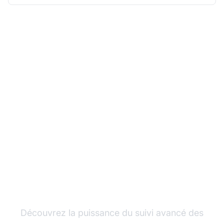
Développez votre
programme d'affiliation
avec Post Affiliate Pro
Découvrez la puissance du suivi avancé des