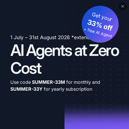
Get your
33% off
+ free AI Agent
1 July – 31st August 2026 *extended
AI Agents at Zero
Cost
Use code
SUMMER-33M
for monthly and
SUMMER-33Y
for yearly subscription