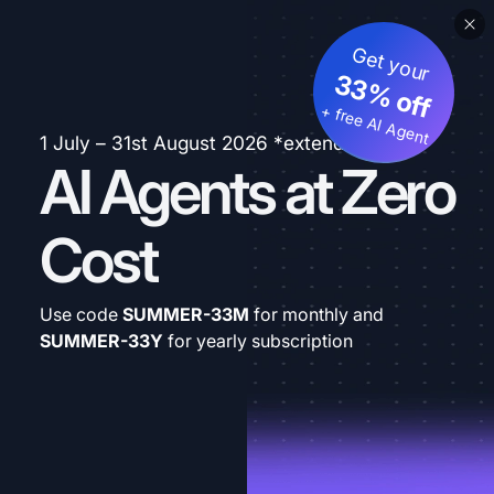
Get your
33% off
+ free AI Agent
1 July – 31st August 2026 *extended
AI Agents at Zero
Cost
Use code
SUMMER-33M
for monthly and
SUMMER-33Y
for yearly subscription