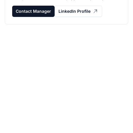
Contact Manager
LinkedIn Profile
Développez votre
programme d'affiliation
avec Post Affiliate Pro