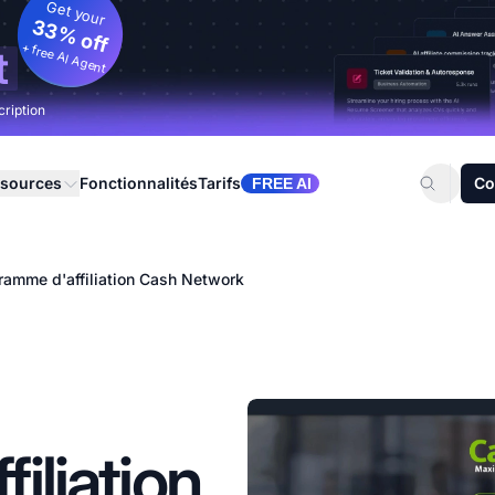
Get your
33% off
+ free AI Agent
t
cription
sources
Fonctionnalités
Tarifs
Co
FREE AI
ramme d'affiliation Cash Network
iliation