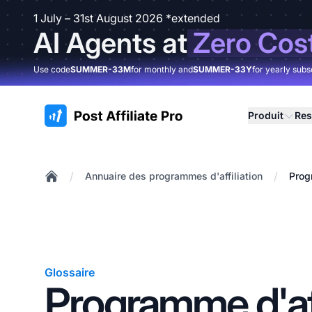
1 July – 31st August 2026 *extended
AI Agents at
Zero Cos
Use code
SUMMER-33M
for monthly and
SUMMER-33Y
for yearly subs
:site.title
Produit
Res
/
/
Annuaire des programmes d'affiliation
Prog
Home
Glossaire
Programme d'aff