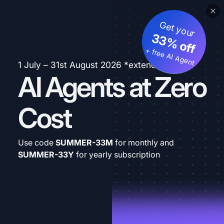
Get your
33% off
+ free AI Agent
1 July – 31st August 2026 *extended
AI Agents at Zero
Cost
Use code
SUMMER-33M
for monthly and
SUMMER-33Y
for yearly subscription