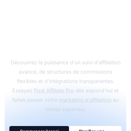
Développez votre
programme d'affiliation
avec Post Affiliate Pro
Découvrez la puissance d'un suivi d'affiliation
avancé, de structures de commissions
flexibles et d'intégrations transparentes.
Essayez
Post Affiliate Pro
dès aujourd'hui et
faites passer votre
marketing d'affiliation
au
niveau supérieur.