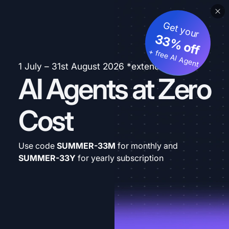
Get your
33% off
+ free AI Agent
1 July – 31st August 2026 *extended
AI Agents at Zero
Cost
Use code
SUMMER-33M
for monthly and
SUMMER-33Y
for yearly subscription