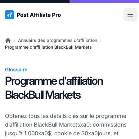
:site.title
Ouvr
/
/
Annuaire des programmes d'affiliation
Home
Programme d'affiliation BlackBull Markets
Glossaire
Programme d'affiliation
BlackBull Markets
Obtenez tous les détails clés sur le programme
d’affiliation BlackBull Marketsxa0:
commissions
jusqu’à 1 000xa0$, cookie de 30xa0jours, et