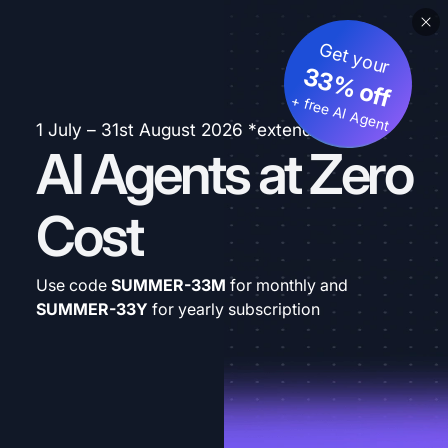
Get your
33% off
+ free AI Agent
1 July – 31st August 2026 *extended
AI Agents at Zero
Cost
Use code
SUMMER-33M
for monthly and
SUMMER-33Y
for yearly subscription