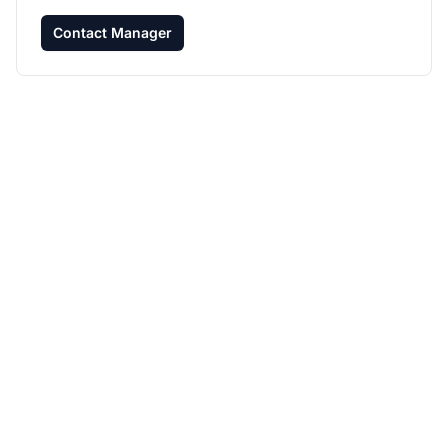
Contact Manager
Développez votre
programme d'affiliation
avec Post Affiliate Pro