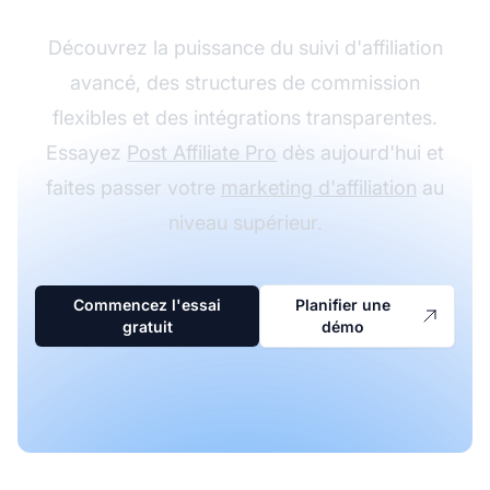
Découvrez la puissance du suivi d'affiliation
avancé, des structures de commission
flexibles et des intégrations transparentes.
Essayez
Post Affiliate Pro
dès aujourd'hui et
faites passer votre
marketing d'affiliation
au
niveau supérieur.
Commencez l'essai
Planifier une
gratuit
démo