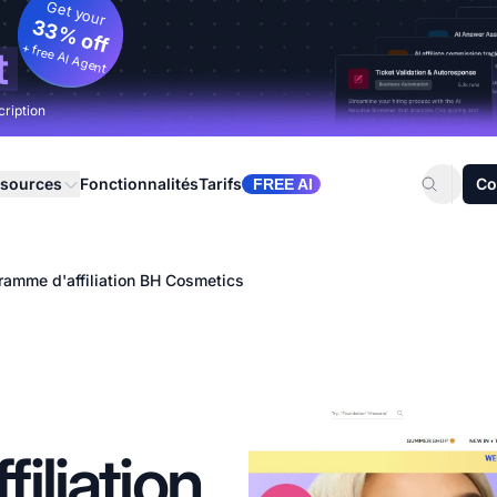
Get your
33% off
+ free AI Agent
t
cription
sources
Fonctionnalités
Tarifs
Co
FREE AI
ramme d'affiliation BH Cosmetics
iliation