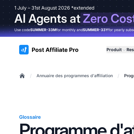
1 July – 31st August 2026 *extended
AI Agents at
Zero Cos
Use code
SUMMER-33M
for monthly and
SUMMER-33Y
for yearly subs
:site.title
Produit
Res
/
/
Annuaire des programmes d'affiliation
Prog
Home
Glossaire
Programme d'aff