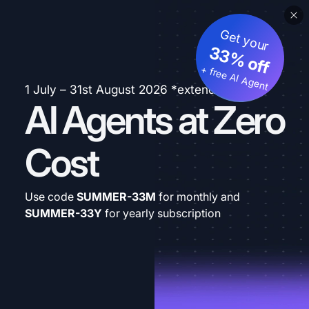
Get your
33% off
+ free AI Agent
1 July – 31st August 2026 *extended
AI Agents at Zero
Cost
Use code
SUMMER-33M
for monthly and
SUMMER-33Y
for yearly subscription