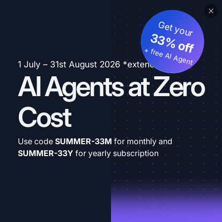
Get your
33% off
+ free AI Agent
1 July – 31st August 2026 *extended
AI Agents at Zero
Cost
Use code
SUMMER-33M
for monthly and
SUMMER-33Y
for yearly subscription