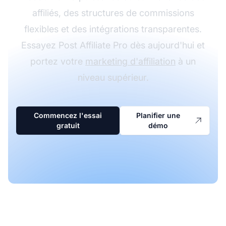
affiliés, des structures de commissions
flexibles et des intégrations transparentes.
Essayez Post Affiliate Pro dès aujourd'hui et
portez votre
marketing d'affiliation
à un
niveau supérieur.
Commencez l'essai
Planifier une
gratuit
démo