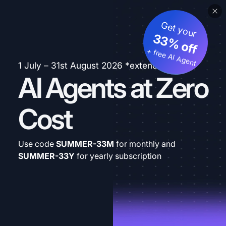
Get your
33% off
+ free AI Agent
1 July – 31st August 2026 *extended
AI Agents at Zero
Cost
Use code
SUMMER-33M
for monthly and
SUMMER-33Y
for yearly subscription