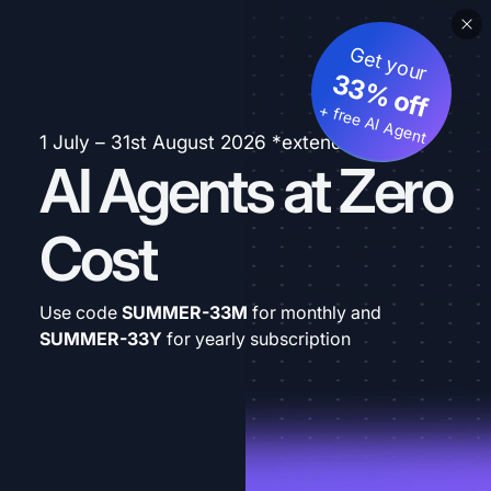
Get your
33% off
+ free AI Agent
1 July – 31st August 2026 *extended
AI Agents at Zero
Cost
Use code
SUMMER-33M
for monthly and
SUMMER-33Y
for yearly subscription