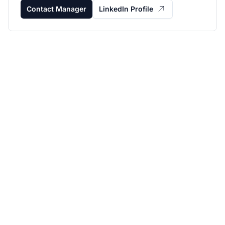
Contact Manager
LinkedIn Profile
Développez votre
programme d’affiliation
avec Post Affiliate Pro