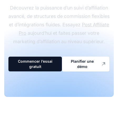
Découvrez la puissance d’un suivi d’affiliation
avancé, de structures de commission flexibles
et d’intégrations fluides. Essayez
Post Affiliate
Pro
aujourd’hui et faites passer votre
marketing d’affiliation au niveau supérieur.
Commencer l’essai
Planifier une
gratuit
démo