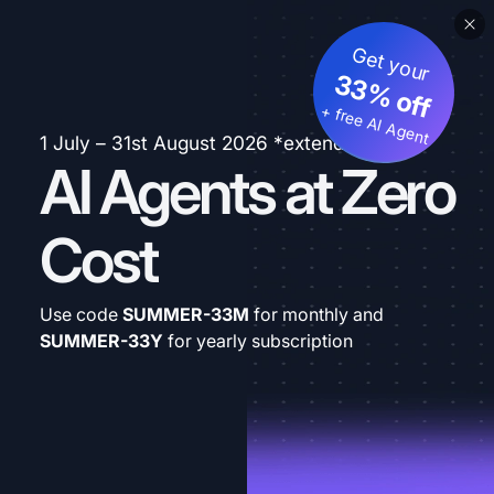
Get your
33% off
+ free AI Agent
1 July – 31st August 2026 *extended
AI Agents at Zero
Cost
Use code
SUMMER-33M
for monthly and
SUMMER-33Y
for yearly subscription