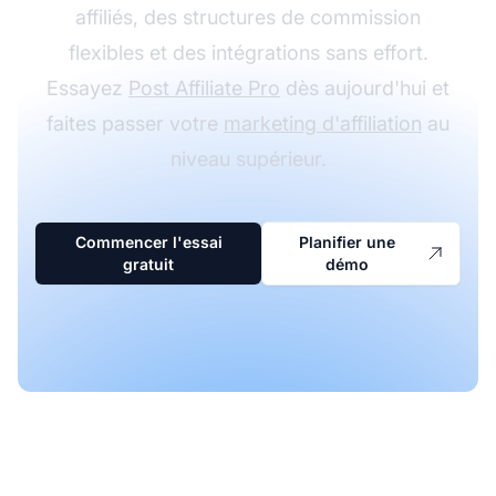
affiliés, des structures de commission
flexibles et des intégrations sans effort.
Essayez
Post Affiliate Pro
dès aujourd'hui et
faites passer votre
marketing d'affiliation
au
niveau supérieur.
Commencer l'essai
Planifier une
gratuit
démo