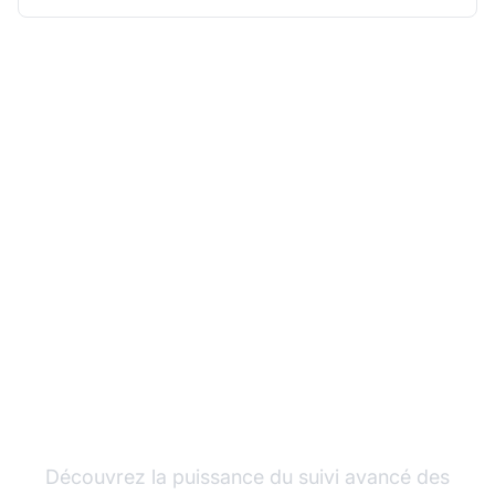
Développez votre
programme d'affiliation
avec Post Affiliate Pro
Découvrez la puissance du suivi avancé des