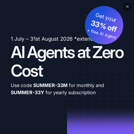
Get your
33% off
+ free AI Agent
1 July – 31st August 2026 *extended
AI Agents at Zero
Cost
Use code
SUMMER-33M
for monthly and
SUMMER-33Y
for yearly subscription