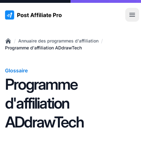
:site.title
Ouvr
/
/
Annuaire des programmes d'affiliation
Home
Programme d'affiliation ADdrawTech
Glossaire
Programme
d'affiliation
ADdrawTech