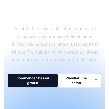
programme d'affiliation
avec Post Affiliate Pro
Profitez d'un suivi d'affiliation avancé, de
structures de commission flexibles et
d'intégrations transparentes. Essayez
Post
Affiliate Pro
aujourd'hui et passez au niveau
supérieur dans votre
marketing d'affiliation
.
Commencez l'essai
Planifier une
gratuit
démo