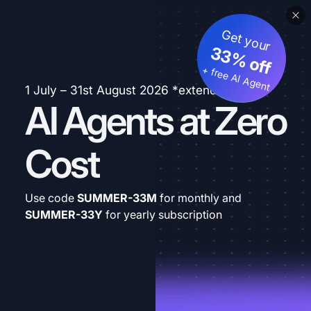
Get your
33% off
+ free AI Agent
1 July – 31st August 2026 *extended
AI Agents at Zero
Cost
Use code
SUMMER-33M
for monthly and
SUMMER-33Y
for yearly subscription